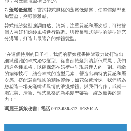
飾，為整體造型增色不少。
7. 蓬鬆低髮髻：
嘗試韓式風格的蓬鬆低髮髻，使整體髮型更
加豐盈，突顯優雅感。
韓式婚紗髮型強調自然、清新，注重質感和層次感，可根據
個人喜好和婚紗風格進行微調。與擅長韓式髮型的髮型師充
分溝通，打造出最適合的婚禮髮型。
"在這個特別的日子裡，我們的新娘秘書團隊致力於打造出
細緻優雅的韓式婚紗髮型。從自然捲髮到清新低馬尾，我們
精通各種風格，以確保您在婚禮中呈現最迷人的一刻。精緻
的編織技巧，結合韓式的造型元素，營造出獨特的質感和層
次感。搭配選自韓國的精緻髮飾，如花朵或珍珠，我們將為
您塑造一場充滿韓式風情的浪漫婚禮。與我們合作，成就一
場完美、清新、韓式風格的新娘髮型饗宴，綻放最美的魅
力！"
瑪麗王新娘秘書 |
電話 0913-036-312 JESSICA