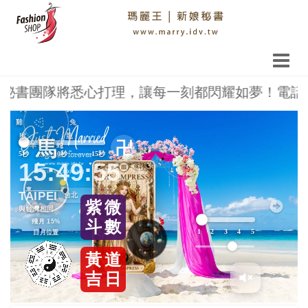
隊將悉心打理，讓每一刻都閃耀如夢！電話 0913-036
鼠
豬
牛
狗
虎
Previous
Next
雞
兔
猴
龍
馬
卍
羊
蛇
5秒
10秒
15秒
15:49:55
東
西
TAIPEI
紫
微
與台灣相同
殘月 15%
斗
數
1
2
3
4
5
日月位置
黃
道
吉
日