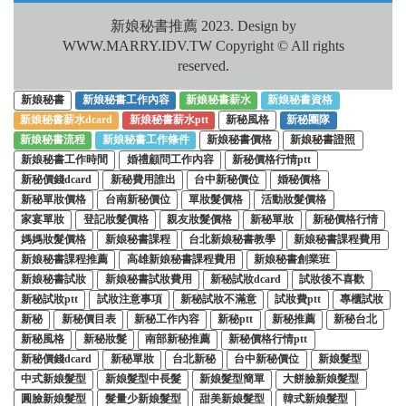
新娘秘書推薦 2023. Design by
WWW.MARRY.IDV.TW Copyright © All rights
reserved.
新娘秘書
新娘秘書工作內容
新娘秘書薪水
新娘秘書資格
新娘秘書薪水dcard
新娘秘書薪水ptt
新秘風格
新秘團隊
新娘秘書流程
新娘秘書工作條件
新娘秘書價格
新娘秘書證照
新娘秘書工作時間
婚禮顧問工作內容
新秘價格行情ptt
新秘價錢dcard
新秘費用誰出
台中新秘價位
婚秘價格
新秘單妝價格
台南新秘價位
單妝髮價格
活動妝髮價格
家宴單妝
登記妝髮價格
親友妝髮價格
新秘單妝
新秘價格行情
媽媽妝髮價格
新娘秘書課程
台北新娘秘書教學
新娘秘書課程費用
新娘秘書課程推薦
高雄新娘秘書課程費用
新娘秘書創業班
新娘秘書試妝
新娘秘書試妝費用
新秘試妝dcard
試妝後不喜歡
新秘試妝ptt
試妝注意事項
新秘試妝不滿意
試妝費ptt
專櫃試妝
新秘
新秘價目表
新秘工作內容
新秘ptt
新秘推薦
新秘台北
新秘風格
新秘妝髮
南部新秘推薦
新秘價格行情ptt
新秘價錢dcard
新秘單妝
台北新秘
台中新秘價位
新娘髮型
中式新娘髮型
新娘髮型中長髮
新娘髮型簡單
大餅臉新娘髮型
圓臉新娘髮型
髮量少新娘髮型
甜美新娘髮型
韓式新娘髮型