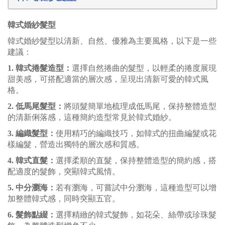
韓式婚紗髮型
韓式婚紗髮型以清新、自然、優雅為主要風格，以下是一些
建議：
1. 韓式捲髮造型：
選擇自然捲曲的髮型，以輕柔的捲度展現
甜美感，可搭配適當的層次感，呈現出清新可愛的韓式風
格。
2. 低馬尾髮型：
將頭髮簡單地梳理成低馬尾，保持整體造型
的清新俐落感，這種簡約造型常見於韓式婚紗。
3. 編織髮型：
使用精巧的編織技巧，如韓式的扭曲編髮或花
樣編髮，營造出獨特的層次感和質感。
4. 韓式直髮：
選擇柔順的直髮，保持整體造型的簡約感，搭
配適度的髮飾，突顯韓式風情。
5. 中分瀏海：
若有瀏海，可嘗試中分瀏海，這種造型可以增
加整體韓式感，同時突顯五官。
6. 髮飾點綴：
選擇精緻的韓式髮飾，如花朵、絲帶或珍珠髮