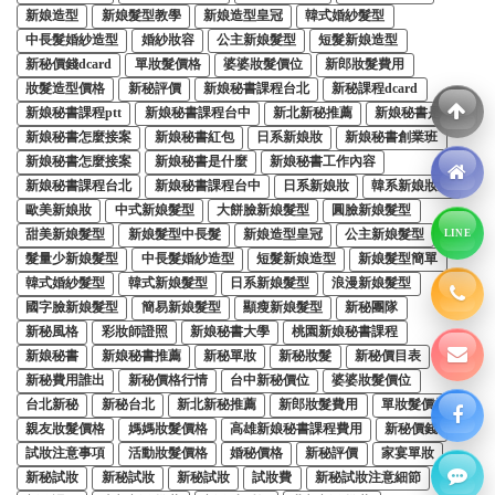
新娘造型
新娘髮型教學
新娘造型皇冠
韓式婚紗髮型
中長髮婚紗造型
婚紗妝容
公主新娘髮型
短髮新娘造型
新秘價錢dcard
單妝髮價格
婆婆妝髮價位
新郎妝髮費用
妝髮造型價格
新秘評價
新娘秘書課程台北
新秘課程dcard
新娘秘書課程ptt
新娘秘書課程台中
新北新秘推薦
新娘秘書是什麼
新娘秘書怎麼接案
新娘秘書紅包
日系新娘妝
新娘秘書創業班
新娘秘書怎麼接案
新娘秘書是什麼
新娘秘書工作內容
新娘秘書課程台北
新娘秘書課程台中
日系新娘妝
韓系新娘妝髮
歐美新娘妝
中式新娘髮型
大餅臉新娘髮型
圓臉新娘髮型
甜美新娘髮型
新娘髮型中長髮
新娘造型皇冠
公主新娘髮型
LINE
髮量少新娘髮型
中長髮婚紗造型
短髮新娘造型
新娘髮型簡單
韓式婚紗髮型
韓式新娘髮型
日系新娘髮型
浪漫新娘髮型
國字臉新娘髮型
簡易新娘髮型
顯瘦新娘髮型
新秘團隊
新秘風格
彩妝師證照
新娘秘書大學
桃園新娘秘書課程
新娘秘書
新娘秘書推薦
新秘單妝
新秘妝髮
新秘價目表
新秘費用誰出
新秘價格行情
台中新秘價位
婆婆妝髮價位
台北新秘
新秘台北
新北新秘推薦
新郎妝髮費用
單妝髮價格
親友妝髮價格
媽媽妝髮價格
高雄新娘秘書課程費用
新秘價錢
試妝注意事項
活動妝髮價格
婚秘價格
新秘評價
家宴單妝
新秘試妝
新秘試妝
新秘試妝
試妝費
新秘試妝注意細節